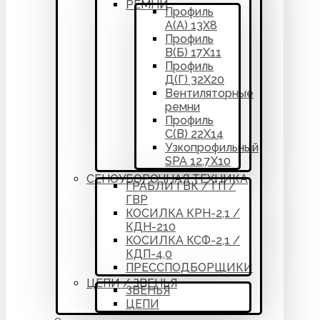
РЕМНИ
Профиль
А(А) 13Х8
Профиль
В(Б) 17Х11
Профиль
Д(Г) 32Х20
Вентиляторные
ремни
Профиль
С(В) 22Х14
Узкопрофильный
SPA 12,7Х10
СЕНОУБОРОЧНАЯ ТЕХНИКА
ГРАБЛИ ГВК / ГП /
ГВР
КОСИЛКА КРН-2,1 /
КДН-210
КОСИЛКА КСФ-2,1 /
КДП-4,0
ПРЕССПОДБОРЩИКИ
ЦЕПИ / ЗВЕНЬЯ
ЗВЕНЬЯ
ЦЕПИ