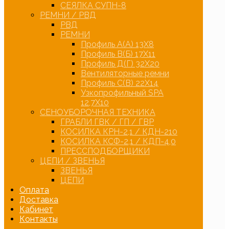
СЕЯЛКА СУПН-8
РЕМНИ / РВД
РВД
РЕМНИ
Профиль А(А) 13Х8
Профиль В(Б) 17Х11
Профиль Д(Г) 32Х20
Вентиляторные ремни
Профиль С(В) 22Х14
Узкопрофильный SPA
12,7Х10
СЕНОУБОРОЧНАЯ ТЕХНИКА
ГРАБЛИ ГВК / ГП / ГВР
КОСИЛКА КРН-2,1 / КДН-210
КОСИЛКА КСФ-2,1 / КДП-4,0
ПРЕССПОДБОРЩИКИ
ЦЕПИ / ЗВЕНЬЯ
ЗВЕНЬЯ
ЦЕПИ
Оплата
Доставка
Кабинет
Контакты