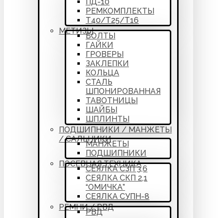
ПД-10
РЕМКОМПЛЕКТЫ
Т40/Т25/Т16
МЕТИЗЫ
БОЛТЫ
ГАЙКИ
ГРОВЕРЫ
ЗАКЛЕПКИ
КОЛЬЦА
СТАЛЬ
ШПОНИРОВАННАЯ
ТАВОТНИЦЫ
ШАЙБЫ
ШПЛИНТЫ
ПОДШИПНИКИ / МАНЖЕТЫ
/ САЛЬНИКИ
МАНЖЕТЫ
ПОДШИПНИКИ
ПОСЕВНАЯ ТЕХНИКА
СЕЯЛКА СЗП 3,6
СЕЯЛКА СКП 2,1
“ОМИЧКА”
СЕЯЛКА СУПН-8
РЕМНИ / РВД
РВД