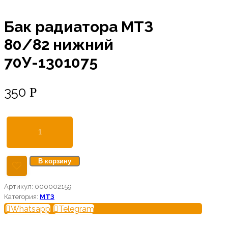
Бак радиатора МТЗ
80/82 нижний
70У-1301075
350
Р
Количество
товара
Бак
В корзину
радиатора
МТЗ
80/82
Артикул:
000002159
нижний
Категория:
МТЗ
70У-1301075
Whatsapp
Telegram