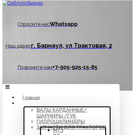
Whatsapp
Спросите нас
г. Барнаул, ул Трактовая, 2
Наш адрес
‪+7-905-925-15-85
Позвоните нам
Главная
Каталог
ВАЛЫ КАРДАННЫЕ/
ШАРНИРЫ /ГУК
ГИДРОЦИЛИНДРЫ
ЗАПЧАСТИ ДЛЯ ТРАКТОРОВ
МТЗ