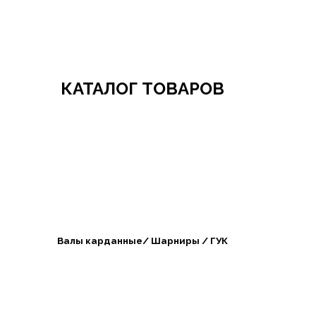
Добро пожаловать в СибАгроБизнес
КАТАЛОГ ТОВАРОВ
Валы карданные/ Шарниры / ГУК