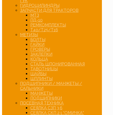
ГУК
ГИДРОЦИЛИНДРЫ
ЗАПЧАСТИ ДЛЯ ТРАКТОРОВ
МТЗ
ПД-10
РЕМКОМПЛЕКТЫ
Т40/Т25/Т16
МЕТИЗЫ
БОЛТЫ
ГАЙКИ
ГРОВЕРЫ
ЗАКЛЕПКИ
КОЛЬЦА
СТАЛЬ ШПОНИРОВАННАЯ
ТАВОТНИЦЫ
ШАЙБЫ
ШПЛИНТЫ
ПОДШИПНИКИ / МАНЖЕТЫ /
САЛЬНИКИ
МАНЖЕТЫ
ПОДШИПНИКИ
ПОСЕВНАЯ ТЕХНИКА
СЕЯЛКА СЗП 3,6
СЕЯЛКА СКП 2,1 “ОМИЧКА”