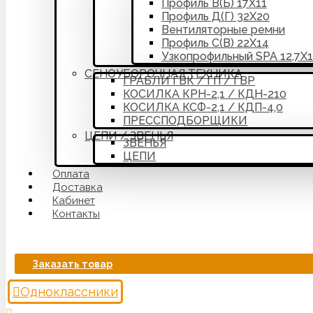
Профиль В(Б) 17Х11
Профиль Д(Г) 32Х20
Вентиляторные ремни
Профиль С(В) 22Х14
Узкопрофильный SPA 12,7Х
СЕНОУБОРОЧНАЯ ТЕХНИКА
ГРАБЛИ ГВК / ГП / ГВР
КОСИЛКА КРН-2,1 / КДН-210
КОСИЛКА КСФ-2,1 / КДП-4,0
ПРЕССПОДБОРЩИКИ
ЦЕПИ / ЗВЕНЬЯ
ЗВЕНЬЯ
ЦЕПИ
Оплата
Доставка
Кабинет
Контакты
Заказать товар
Одноклассники