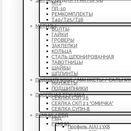
ЗАПЧАСТИ ДЛЯ ТРАКТОРОВ
МТЗ
ПД-10
РЕМКОМПЛЕКТЫ
Т40/Т25/Т16
МЕТИЗЫ
БОЛТЫ
ГАЙКИ
ГРОВЕРЫ
ЗАКЛЕПКИ
КОЛЬЦА
СТАЛЬ ШПОНИРОВАННАЯ
ТАВОТНИЦЫ
ШАЙБЫ
ШПЛИНТЫ
ПОДШИПНИКИ / МАНЖЕТЫ / САЛЬНИ
МАНЖЕТЫ
ПОДШИПНИКИ
ПОСЕВНАЯ ТЕХНИКА
СЕЯЛКА СЗП 3,6
СЕЯЛКА СКП 2,1 “ОМИЧКА”
СЕЯЛКА СУПН-8
РЕМНИ / РВД
РВД
РЕМНИ
Профиль А(А) 13Х8