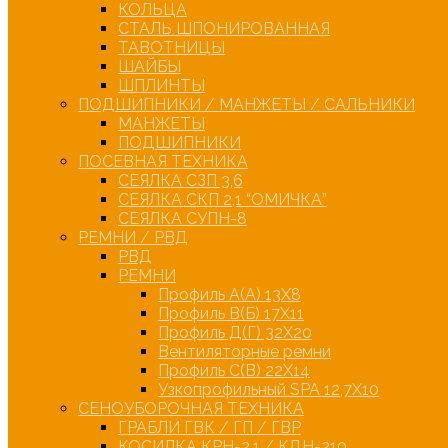
КОЛЬЦА
СТАЛЬ ШПОНИРОВАННАЯ
ТАВОТНИЦЫ
ШАЙБЫ
ШПЛИНТЫ
ПОДШИПНИКИ / МАНЖЕТЫ / САЛЬНИКИ
МАНЖЕТЫ
ПОДШИПНИКИ
ПОСЕВНАЯ ТЕХНИКА
СЕЯЛКА СЗП 3,6
СЕЯЛКА СКП 2,1 “ОМИЧКА”
СЕЯЛКА СУПН-8
РЕМНИ / РВД
РВД
РЕМНИ
Профиль А(А) 13Х8
Профиль В(Б) 17Х11
Профиль Д(Г) 32Х20
Вентиляторные ремни
Профиль С(В) 22Х14
Узкопрофильный SPA 12,7Х10
СЕНОУБОРОЧНАЯ ТЕХНИКА
ГРАБЛИ ГВК / ГП / ГВР
КОСИЛКА КРН-2,1 / КДН-210