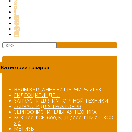
6
7
…
22
23
24
→
Категории товаров
ВАЛЫ КАРДАННЫЕ/ ШАРНИРЫ /ГУК
ГИДРОЦИЛИНДРЫ
ЗАПЧАСТИ ДЛЯ ИМПОРТНОЙ ТЕХНИКИ
ЗАПЧАСТИ ДЛЯ ТРАКТОРОВ
ЗЕРНООЧИСТИТЕЛЬНАЯ ТЕХНИКА
КСК-100, КСК-600, КДП-3000, КПИ 2,4, КСС
2,6
МЕТИЗЫ