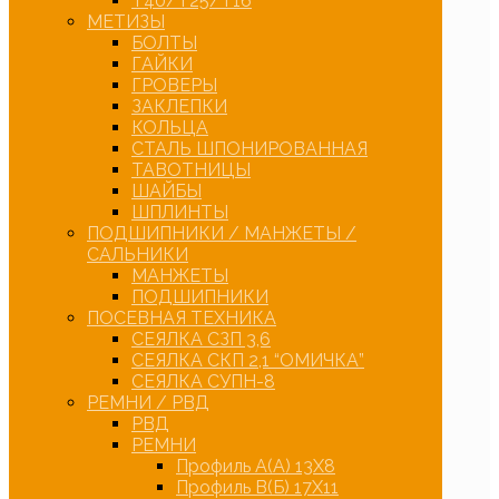
Т40/Т25/Т16
МЕТИЗЫ
БОЛТЫ
ГАЙКИ
ГРОВЕРЫ
ЗАКЛЕПКИ
КОЛЬЦА
СТАЛЬ ШПОНИРОВАННАЯ
ТАВОТНИЦЫ
ШАЙБЫ
ШПЛИНТЫ
ПОДШИПНИКИ / МАНЖЕТЫ /
САЛЬНИКИ
МАНЖЕТЫ
ПОДШИПНИКИ
ПОСЕВНАЯ ТЕХНИКА
СЕЯЛКА СЗП 3,6
СЕЯЛКА СКП 2,1 “ОМИЧКА”
СЕЯЛКА СУПН-8
РЕМНИ / РВД
РВД
РЕМНИ
Профиль А(А) 13Х8
Профиль В(Б) 17Х11