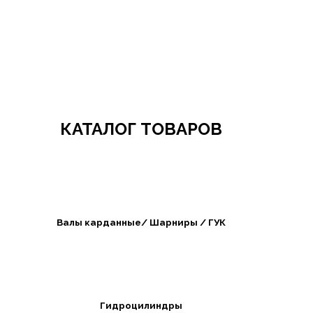
Добро пожаловать в СибАгроБизнес
КАТАЛОГ ТОВАРОВ
Валы карданные/ Шарниры / ГУК
Гидроцилиндры