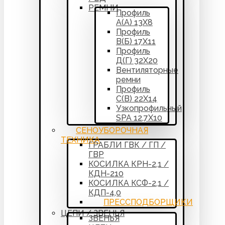
РЕМНИ
Профиль
А(А) 13Х8
Профиль
В(Б) 17Х11
Профиль
Д(Г) 32Х20
Вентиляторные
ремни
Профиль
С(В) 22Х14
Узкопрофильный
SPA 12,7Х10
СЕНОУБОРОЧНАЯ
ТЕХНИКА
ГРАБЛИ ГВК / ГП /
ГВР
КОСИЛКА КРН-2,1 /
КДН-210
КОСИЛКА КСФ-2,1 /
КДП-4,0
ПРЕССПОДБОРЩИКИ
ЦЕПИ / ЗВЕНЬЯ
ЗВЕНЬЯ