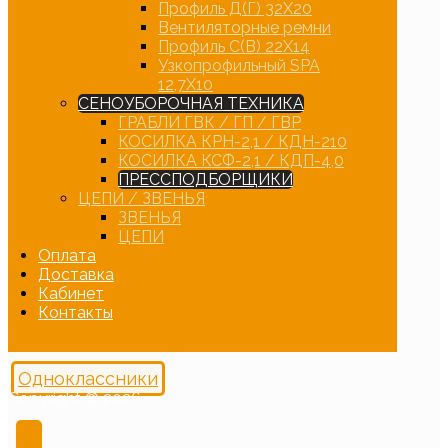
Профиль Д(Г) 32Х20
Вентиляторные ремни
Профиль С(В) 22Х14
Узкопрофильный SPA
12,7Х10
СЕНОУБОРОЧНАЯ ТЕХНИКА
ГРАБЛИ ГВК / ГП / ГВР
КОСИЛКА КРН-2,1 / КДН-210
КОСИЛКА КСФ-2,1 / КДП-4,0
ПРЕССПОДБОРЩИКИ
ЦЕПИ / ЗВЕНЬЯ
ЗВЕНЬЯ
ЦЕПИ
Оплата
Доставка
Кабинет
Контакты
Одноклассники
Copyright © 2026