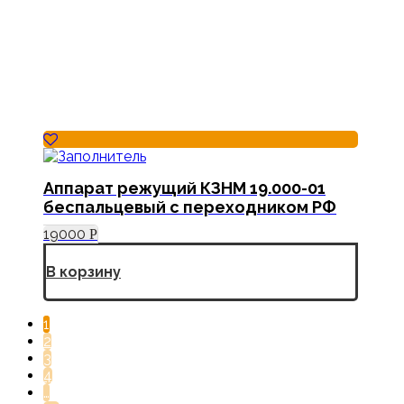
Аппарат режущий КЗНМ 19.000-01
беспальцевый с переходником РФ
19000
Р
В корзину
1
2
3
4
…