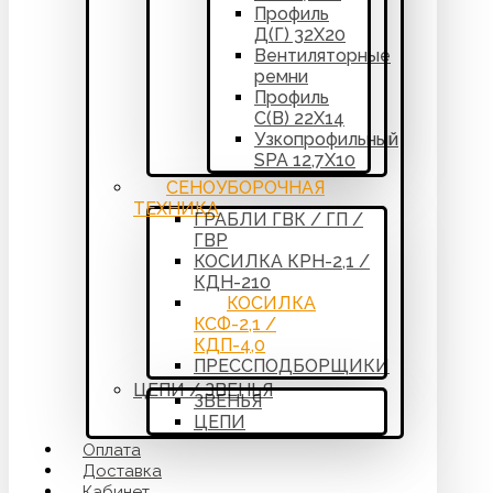
Профиль
Д(Г) 32Х20
Вентиляторные
ремни
Профиль
С(В) 22Х14
Узкопрофильный
SPA 12,7Х10
СЕНОУБОРОЧНАЯ
ТЕХНИКА
ГРАБЛИ ГВК / ГП /
ГВР
КОСИЛКА КРН-2,1 /
КДН-210
КОСИЛКА
КСФ-2,1 /
КДП-4,0
ПРЕССПОДБОРЩИКИ
ЦЕПИ / ЗВЕНЬЯ
ЗВЕНЬЯ
ЦЕПИ
Оплата
Доставка
Кабинет