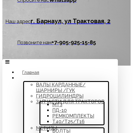
Спросите нас
г. Барнаул, ул Трактовая, 2
Наш адрес
‪+7-905-925-15-85
Позвоните нам
Главная
Каталог
ВАЛЫ КАРДАННЫЕ/
ШАРНИРЫ /ГУК
ГИДРОЦИЛИНДРЫ
ЗАПЧАСТИ ДЛЯ ТРАКТОРОВ
МТЗ
ПД-10
РЕМКОМПЛЕКТЫ
Т40/Т25/Т16
МЕТИЗЫ
БОЛТЫ