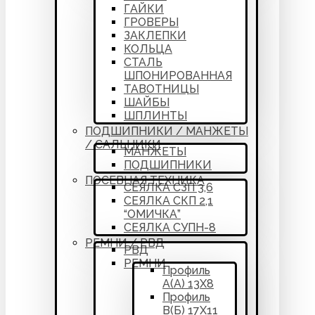
ГАЙКИ
ГРОВЕРЫ
ЗАКЛЕПКИ
КОЛЬЦА
СТАЛЬ
ШПОНИРОВАННАЯ
ТАВОТНИЦЫ
ШАЙБЫ
ШПЛИНТЫ
ПОДШИПНИКИ / МАНЖЕТЫ
/ САЛЬНИКИ
МАНЖЕТЫ
ПОДШИПНИКИ
ПОСЕВНАЯ ТЕХНИКА
СЕЯЛКА СЗП 3,6
СЕЯЛКА СКП 2,1
“ОМИЧКА”
СЕЯЛКА СУПН-8
РЕМНИ / РВД
РВД
РЕМНИ
Профиль
А(А) 13Х8
Профиль
В(Б) 17Х11