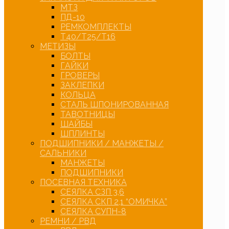
МТЗ
ПД-10
РЕМКОМПЛЕКТЫ
Т40/Т25/Т16
МЕТИЗЫ
БОЛТЫ
ГАЙКИ
ГРОВЕРЫ
ЗАКЛЕПКИ
КОЛЬЦА
СТАЛЬ ШПОНИРОВАННАЯ
ТАВОТНИЦЫ
ШАЙБЫ
ШПЛИНТЫ
ПОДШИПНИКИ / МАНЖЕТЫ /
САЛЬНИКИ
МАНЖЕТЫ
ПОДШИПНИКИ
ПОСЕВНАЯ ТЕХНИКА
СЕЯЛКА СЗП 3,6
СЕЯЛКА СКП 2,1 “ОМИЧКА”
СЕЯЛКА СУПН-8
РЕМНИ / РВД