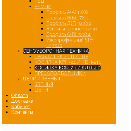
РВД
РЕМНИ
Профиль А(А) 13Х8
Профиль В(Б) 17Х11
Профиль Д(Г) 32Х20
Вентиляторные ремни
Профиль С(В) 22Х14
Узкопрофильный SPA
12,7Х10
СЕНОУБОРОЧНАЯ ТЕХНИКА
ГРАБЛИ ГВК / ГП / ГВР
КОСИЛКА КРН-2,1 / КДН-210
КОСИЛКА КСФ-2,1 / КДП-4,0
ПРЕССПОДБОРЩИКИ
ЦЕПИ / ЗВЕНЬЯ
ЗВЕНЬЯ
ЦЕПИ
Оплата
Доставка
Кабинет
Контакты