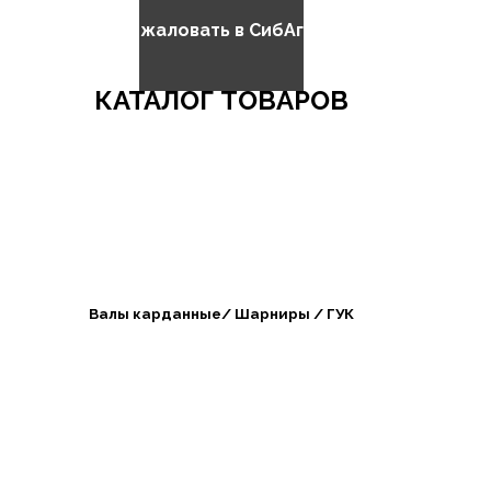
Добро пожаловать в СибАгроБизнес
КАТАЛОГ ТОВАРОВ
Валы карданные/ Шарниры / ГУК