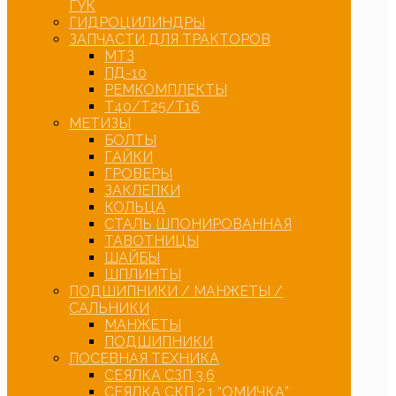
ГУК
ГИДРОЦИЛИНДРЫ
ЗАПЧАСТИ ДЛЯ ТРАКТОРОВ
МТЗ
ПД-10
РЕМКОМПЛЕКТЫ
Т40/Т25/Т16
МЕТИЗЫ
БОЛТЫ
ГАЙКИ
ГРОВЕРЫ
ЗАКЛЕПКИ
КОЛЬЦА
СТАЛЬ ШПОНИРОВАННАЯ
ТАВОТНИЦЫ
ШАЙБЫ
ШПЛИНТЫ
ПОДШИПНИКИ / МАНЖЕТЫ /
САЛЬНИКИ
МАНЖЕТЫ
ПОДШИПНИКИ
ПОСЕВНАЯ ТЕХНИКА
СЕЯЛКА СЗП 3,6
СЕЯЛКА СКП 2,1 “ОМИЧКА”