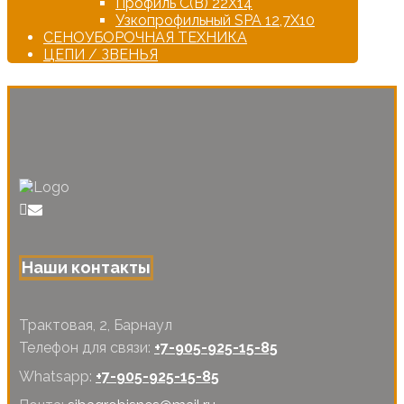
Профиль С(В) 22Х14
Узкопрофильный SPA 12,7Х10
СЕНОУБОРОЧНАЯ ТЕХНИКА
ЦЕПИ / ЗВЕНЬЯ
Наши контакты
Трактовая, 2, Барнаул
Телефон для связи:
+7-905-925-15-85
Whatsapp:
+7-905-925-15-85