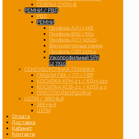
СЕЯЛКА СУПН-8
РЕМНИ / РВД
РВД
РЕМНИ
Профиль А(А) 13Х8
Профиль В(Б) 17Х11
Профиль Д(Г) 32Х20
Вентиляторные ремни
Профиль С(В) 22Х14
Узкопрофильный SPA
12,7Х10
СЕНОУБОРОЧНАЯ ТЕХНИКА
ГРАБЛИ ГВК / ГП / ГВР
КОСИЛКА КРН-2,1 / КДН-210
КОСИЛКА КСФ-2,1 / КДП-4,0
ПРЕССПОДБОРЩИКИ
ЦЕПИ / ЗВЕНЬЯ
ЗВЕНЬЯ
ЦЕПИ
Оплата
Доставка
Кабинет
Контакты