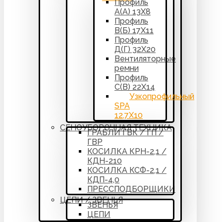
Профиль
А(А) 13Х8
Профиль
В(Б) 17Х11
Профиль
Д(Г) 32Х20
Вентиляторные
ремни
Профиль
С(В) 22Х14
Узкопрофильный
SPA
12,7Х10
СЕНОУБОРОЧНАЯ ТЕХНИКА
ГРАБЛИ ГВК / ГП /
ГВР
КОСИЛКА КРН-2,1 /
КДН-210
КОСИЛКА КСФ-2,1 /
КДП-4,0
ПРЕССПОДБОРЩИКИ
ЦЕПИ / ЗВЕНЬЯ
ЗВЕНЬЯ
ЦЕПИ