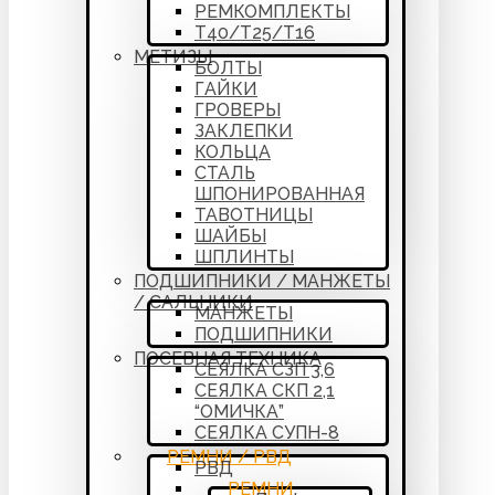
РЕМКОМПЛЕКТЫ
Т40/Т25/Т16
МЕТИЗЫ
БОЛТЫ
ГАЙКИ
ГРОВЕРЫ
ЗАКЛЕПКИ
КОЛЬЦА
СТАЛЬ
ШПОНИРОВАННАЯ
ТАВОТНИЦЫ
ШАЙБЫ
ШПЛИНТЫ
ПОДШИПНИКИ / МАНЖЕТЫ
/ САЛЬНИКИ
МАНЖЕТЫ
ПОДШИПНИКИ
ПОСЕВНАЯ ТЕХНИКА
СЕЯЛКА СЗП 3,6
СЕЯЛКА СКП 2,1
“ОМИЧКА”
СЕЯЛКА СУПН-8
РЕМНИ / РВД
РВД
РЕМНИ