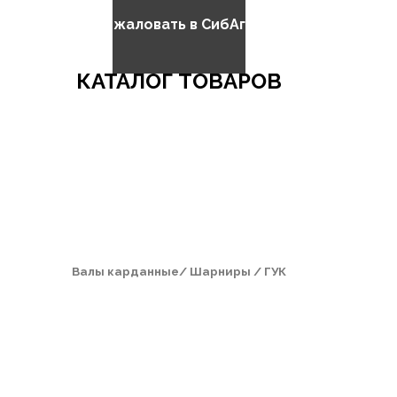
Добро пожаловать в СибАгроБизнес
КАТАЛОГ ТОВАРОВ
Валы карданные/ Шарниры / ГУК