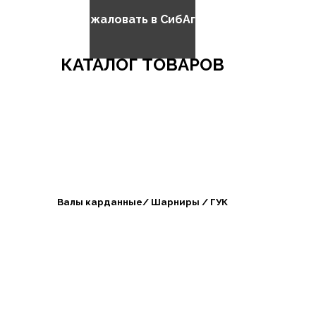
Добро пожаловать в СибАгроБизнес
КАТАЛОГ ТОВАРОВ
Валы карданные/ Шарниры / ГУК