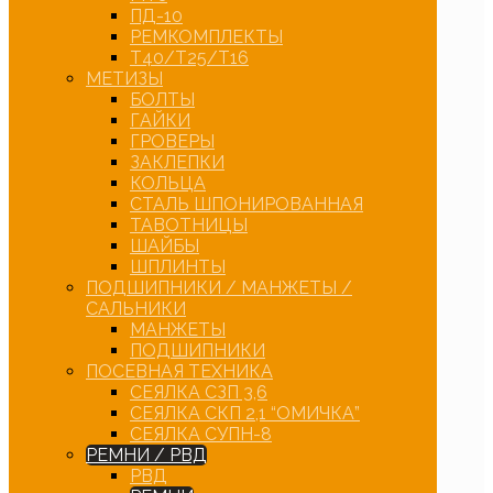
ПД-10
РЕМКОМПЛЕКТЫ
Т40/Т25/Т16
МЕТИЗЫ
БОЛТЫ
ГАЙКИ
ГРОВЕРЫ
ЗАКЛЕПКИ
КОЛЬЦА
СТАЛЬ ШПОНИРОВАННАЯ
ТАВОТНИЦЫ
ШАЙБЫ
ШПЛИНТЫ
ПОДШИПНИКИ / МАНЖЕТЫ /
САЛЬНИКИ
МАНЖЕТЫ
ПОДШИПНИКИ
ПОСЕВНАЯ ТЕХНИКА
СЕЯЛКА СЗП 3,6
СЕЯЛКА СКП 2,1 “ОМИЧКА”
СЕЯЛКА СУПН-8
РЕМНИ / РВД
РВД