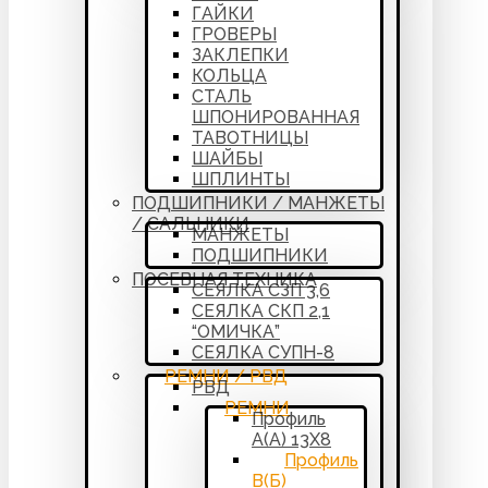
ГАЙКИ
ГРОВЕРЫ
ЗАКЛЕПКИ
КОЛЬЦА
СТАЛЬ
ШПОНИРОВАННАЯ
ТАВОТНИЦЫ
ШАЙБЫ
ШПЛИНТЫ
ПОДШИПНИКИ / МАНЖЕТЫ
/ САЛЬНИКИ
МАНЖЕТЫ
ПОДШИПНИКИ
ПОСЕВНАЯ ТЕХНИКА
СЕЯЛКА СЗП 3,6
СЕЯЛКА СКП 2,1
“ОМИЧКА”
СЕЯЛКА СУПН-8
РЕМНИ / РВД
РВД
РЕМНИ
Профиль
А(А) 13Х8
Профиль
В(Б)