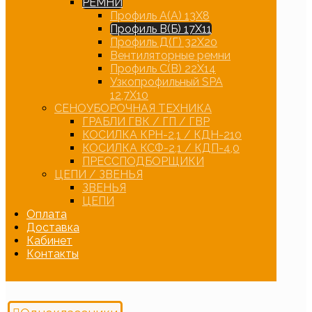
РЕМНИ
Профиль А(А) 13Х8
Профиль В(Б) 17Х11
Профиль Д(Г) 32Х20
Вентиляторные ремни
Профиль С(В) 22Х14
Узкопрофильный SPA
12,7Х10
СЕНОУБОРОЧНАЯ ТЕХНИКА
ГРАБЛИ ГВК / ГП / ГВР
КОСИЛКА КРН-2,1 / КДН-210
КОСИЛКА КСФ-2,1 / КДП-4,0
ПРЕССПОДБОРЩИКИ
ЦЕПИ / ЗВЕНЬЯ
ЗВЕНЬЯ
ЦЕПИ
Оплата
Доставка
Кабинет
Контакты