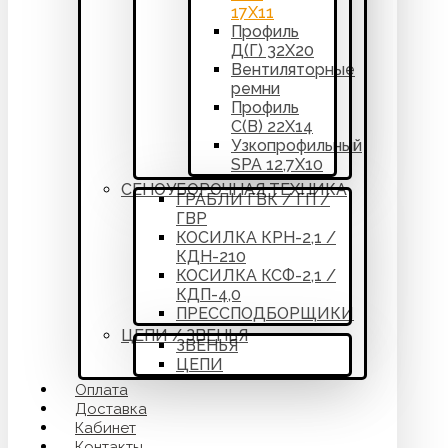
17Х11
Профиль
Д(Г) 32Х20
Вентиляторные
ремни
Профиль
С(В) 22Х14
Узкопрофильный
SPA 12,7Х10
СЕНОУБОРОЧНАЯ ТЕХНИКА
ГРАБЛИ ГВК / ГП /
ГВР
КОСИЛКА КРН-2,1 /
КДН-210
КОСИЛКА КСФ-2,1 /
КДП-4,0
ПРЕССПОДБОРЩИКИ
ЦЕПИ / ЗВЕНЬЯ
ЗВЕНЬЯ
ЦЕПИ
Оплата
Доставка
Кабинет
Контакты