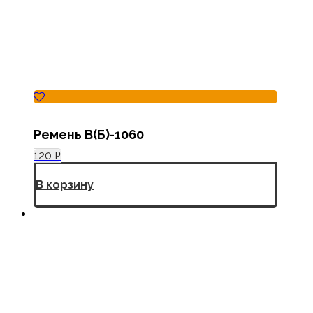
Ремень В(Б)-1060
120
Р
В корзину