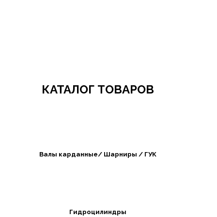
Добро пожаловать в СибАгроБизнес
КАТАЛОГ ТОВАРОВ
Валы карданные/ Шарниры / ГУК
Гидроцилиндры