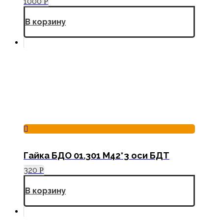
1000
Р
В корзину
Гайка БДО 01.301 М42*3 оси БДТ
320
Р
В корзину