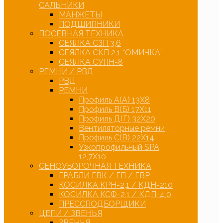
САЛЬНИКИ
МАНЖЕТЫ
ПОДШИПНИКИ
ПОСЕВНАЯ ТЕХНИКА
СЕЯЛКА СЗП 3,6
СЕЯЛКА СКП 2,1 “ОМИЧКА”
СЕЯЛКА СУПН-8
РЕМНИ / РВД
РВД
РЕМНИ
Профиль А(А) 13Х8
Профиль В(Б) 17Х11
Профиль Д(Г) 32Х20
Вентиляторные ремни
Профиль С(В) 22Х14
Узкопрофильный SPA
12,7Х10
СЕНОУБОРОЧНАЯ ТЕХНИКА
ГРАБЛИ ГВК / ГП / ГВР
КОСИЛКА КРН-2,1 / КДН-210
КОСИЛКА КСФ-2,1 / КДП-4,0
ПРЕССПОДБОРЩИКИ
ЦЕПИ / ЗВЕНЬЯ
ЗВЕНЬЯ