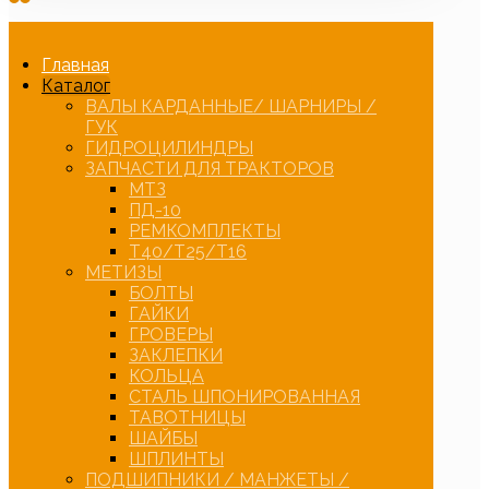
Главная
Каталог
ВАЛЫ КАРДАННЫЕ/ ШАРНИРЫ /
ГУК
ГИДРОЦИЛИНДРЫ
ЗАПЧАСТИ ДЛЯ ТРАКТОРОВ
МТЗ
ПД-10
РЕМКОМПЛЕКТЫ
Т40/Т25/Т16
МЕТИЗЫ
БОЛТЫ
ГАЙКИ
ГРОВЕРЫ
ЗАКЛЕПКИ
КОЛЬЦА
СТАЛЬ ШПОНИРОВАННАЯ
ТАВОТНИЦЫ
ШАЙБЫ
ШПЛИНТЫ
ПОДШИПНИКИ / МАНЖЕТЫ /