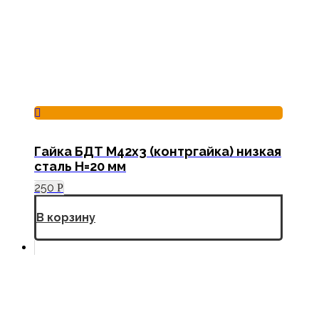
Гайка БДТ М42х3 (контргайка) низкая
сталь Н=20 мм
250
Р
В корзину