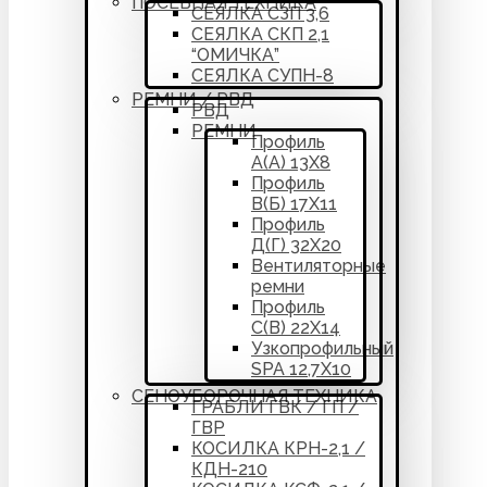
ПОСЕВНАЯ ТЕХНИКА
СЕЯЛКА СЗП 3,6
СЕЯЛКА СКП 2,1
“ОМИЧКА”
СЕЯЛКА СУПН-8
РЕМНИ / РВД
РВД
РЕМНИ
Профиль
А(А) 13Х8
Профиль
В(Б) 17Х11
Профиль
Д(Г) 32Х20
Вентиляторные
ремни
Профиль
С(В) 22Х14
Узкопрофильный
SPA 12,7Х10
СЕНОУБОРОЧНАЯ ТЕХНИКА
ГРАБЛИ ГВК / ГП /
ГВР
КОСИЛКА КРН-2,1 /
КДН-210