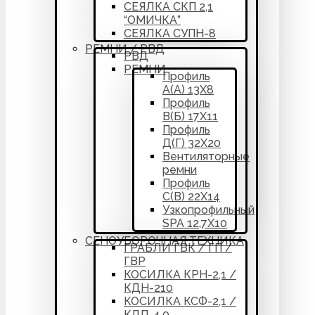
СЕЯЛКА СКП 2,1
“ОМИЧКА”
СЕЯЛКА СУПН-8
РЕМНИ / РВД
РВД
РЕМНИ
Профиль
А(А) 13Х8
Профиль
В(Б) 17Х11
Профиль
Д(Г) 32Х20
Вентиляторные
ремни
Профиль
С(В) 22Х14
Узкопрофильный
SPA 12,7Х10
СЕНОУБОРОЧНАЯ ТЕХНИКА
ГРАБЛИ ГВК / ГП /
ГВР
КОСИЛКА КРН-2,1 /
КДН-210
КОСИЛКА КСФ-2,1 /
КДП-4,0