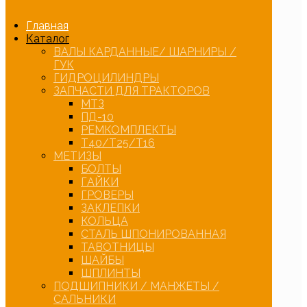
Главная
Каталог
ВАЛЫ КАРДАННЫЕ/ ШАРНИРЫ /
ГУК
ГИДРОЦИЛИНДРЫ
ЗАПЧАСТИ ДЛЯ ТРАКТОРОВ
МТЗ
ПД-10
РЕМКОМПЛЕКТЫ
Т40/Т25/Т16
МЕТИЗЫ
БОЛТЫ
ГАЙКИ
ГРОВЕРЫ
ЗАКЛЕПКИ
КОЛЬЦА
СТАЛЬ ШПОНИРОВАННАЯ
ТАВОТНИЦЫ
ШАЙБЫ
ШПЛИНТЫ
ПОДШИПНИКИ / МАНЖЕТЫ /
САЛЬНИКИ