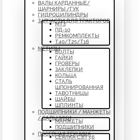
ВАЛЫ КАРДАННЫЕ/
ШАРНИРЫ /ГУК
ГИДРОЦИЛИНДРЫ
ЗАПЧАСТИ ДЛЯ ТРАКТОРОВ
МТЗ
ПД-10
РЕМКОМПЛЕКТЫ
Т40/Т25/Т16
МЕТИЗЫ
БОЛТЫ
ГАЙКИ
ГРОВЕРЫ
ЗАКЛЕПКИ
КОЛЬЦА
СТАЛЬ
ШПОНИРОВАННАЯ
ТАВОТНИЦЫ
ШАЙБЫ
ШПЛИНТЫ
ПОДШИПНИКИ / МАНЖЕТЫ
/ САЛЬНИКИ
МАНЖЕТЫ
ПОДШИПНИКИ
ПОСЕВНАЯ ТЕХНИКА
СЕЯЛКА СЗП 3,6