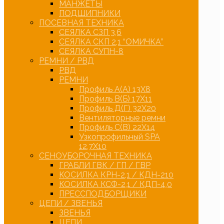
МАНЖЕТЫ
ПОДШИПНИКИ
ПОСЕВНАЯ ТЕХНИКА
СЕЯЛКА СЗП 3,6
СЕЯЛКА СКП 2,1 “ОМИЧКА”
СЕЯЛКА СУПН-8
РЕМНИ / РВД
РВД
РЕМНИ
Профиль А(А) 13Х8
Профиль В(Б) 17Х11
Профиль Д(Г) 32Х20
Вентиляторные ремни
Профиль С(В) 22Х14
Узкопрофильный SPA
12,7Х10
СЕНОУБОРОЧНАЯ ТЕХНИКА
ГРАБЛИ ГВК / ГП / ГВР
КОСИЛКА КРН-2,1 / КДН-210
КОСИЛКА КСФ-2,1 / КДП-4,0
ПРЕССПОДБОРЩИКИ
ЦЕПИ / ЗВЕНЬЯ
ЗВЕНЬЯ
ЦЕПИ