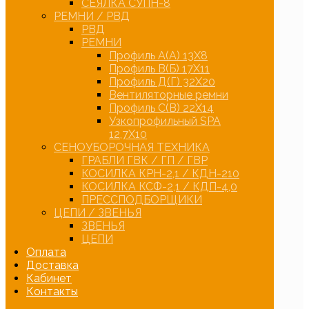
СЕЯЛКА СУПН-8
РЕМНИ / РВД
РВД
РЕМНИ
Профиль А(А) 13Х8
Профиль В(Б) 17Х11
Профиль Д(Г) 32Х20
Вентиляторные ремни
Профиль С(В) 22Х14
Узкопрофильный SPA
12,7Х10
СЕНОУБОРОЧНАЯ ТЕХНИКА
ГРАБЛИ ГВК / ГП / ГВР
КОСИЛКА КРН-2,1 / КДН-210
КОСИЛКА КСФ-2,1 / КДП-4,0
ПРЕССПОДБОРЩИКИ
ЦЕПИ / ЗВЕНЬЯ
ЗВЕНЬЯ
ЦЕПИ
Оплата
Доставка
Кабинет
Контакты