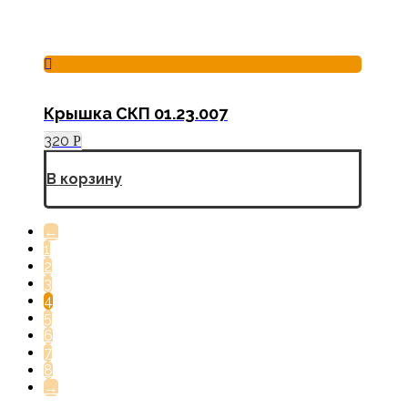
Крышка СКП 01.23.007
320
Р
В корзину
←
1
2
3
4
5
6
7
8
→