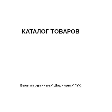
Добро пожаловать в СибАгроБизнес
КАТАЛОГ ТОВАРОВ
Валы карданные/ Шарниры / ГУК