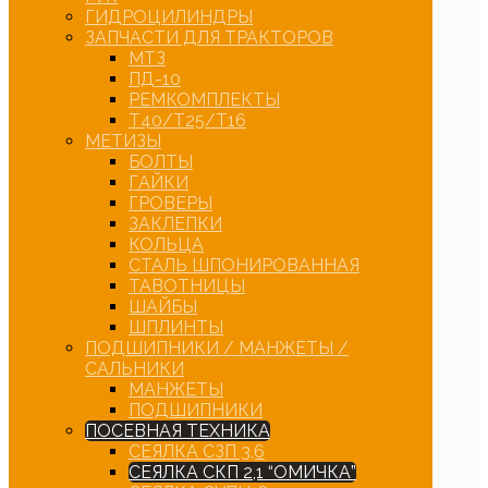
ГИДРОЦИЛИНДРЫ
ЗАПЧАСТИ ДЛЯ ТРАКТОРОВ
МТЗ
ПД-10
РЕМКОМПЛЕКТЫ
Т40/Т25/Т16
МЕТИЗЫ
БОЛТЫ
ГАЙКИ
ГРОВЕРЫ
ЗАКЛЕПКИ
КОЛЬЦА
СТАЛЬ ШПОНИРОВАННАЯ
ТАВОТНИЦЫ
ШАЙБЫ
ШПЛИНТЫ
ПОДШИПНИКИ / МАНЖЕТЫ /
САЛЬНИКИ
МАНЖЕТЫ
ПОДШИПНИКИ
ПОСЕВНАЯ ТЕХНИКА
СЕЯЛКА СЗП 3,6
СЕЯЛКА СКП 2,1 “ОМИЧКА”