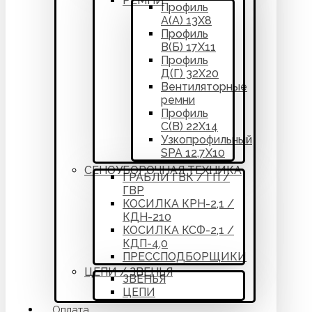
РЕМНИ
Профиль
А(А) 13Х8
Профиль
В(Б) 17Х11
Профиль
Д(Г) 32Х20
Вентиляторные
ремни
Профиль
С(В) 22Х14
Узкопрофильный
SPA 12,7Х10
СЕНОУБОРОЧНАЯ ТЕХНИКА
ГРАБЛИ ГВК / ГП /
ГВР
КОСИЛКА КРН-2,1 /
КДН-210
КОСИЛКА КСФ-2,1 /
КДП-4,0
ПРЕССПОДБОРЩИКИ
ЦЕПИ / ЗВЕНЬЯ
ЗВЕНЬЯ
ЦЕПИ
Оплата