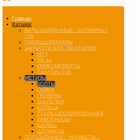
Главная
Каталог
ВАЛЫ КАРДАННЫЕ/ ШАРНИРЫ /
ГУК
ГИДРОЦИЛИНДРЫ
ЗАПЧАСТИ ДЛЯ ТРАКТОРОВ
МТЗ
ПД-10
РЕМКОМПЛЕКТЫ
Т40/Т25/Т16
МЕТИЗЫ
БОЛТЫ
ГАЙКИ
ГРОВЕРЫ
ЗАКЛЕПКИ
КОЛЬЦА
СТАЛЬ ШПОНИРОВАННАЯ
ТАВОТНИЦЫ
ШАЙБЫ
ШПЛИНТЫ
ПОДШИПНИКИ / МАНЖЕТЫ /