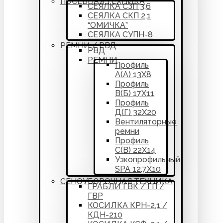
ПОСЕВНАЯ ТЕХНИКА
СЕЯЛКА СЗП 3,6
СЕЯЛКА СКП 2,1
“ОМИЧКА”
СЕЯЛКА СУПН-8
РЕМНИ / РВД
РВД
РЕМНИ
Профиль
А(А) 13Х8
Профиль
В(Б) 17Х11
Профиль
Д(Г) 32Х20
Вентиляторные
ремни
Профиль
С(В) 22Х14
Узкопрофильный
SPA 12,7Х10
СЕНОУБОРОЧНАЯ ТЕХНИКА
ГРАБЛИ ГВК / ГП /
ГВР
КОСИЛКА КРН-2,1 /
КДН-210