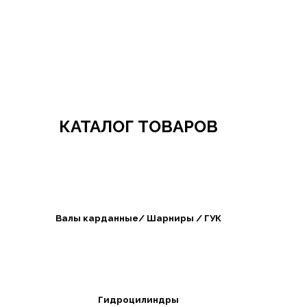
Добро пожаловать в СибАгроБизнес
КАТАЛОГ ТОВАРОВ
Валы карданные/ Шарниры / ГУК
Гидроцилиндры