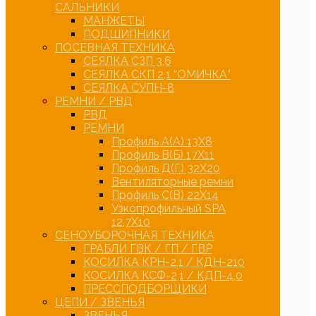
САЛЬНИКИ
МАНЖЕТЫ
ПОДШИПНИКИ
ПОСЕВНАЯ ТЕХНИКА
СЕЯЛКА СЗП 3,6
СЕЯЛКА СКП 2,1 “ОМИЧКА”
СЕЯЛКА СУПН-8
РЕМНИ / РВД
РВД
РЕМНИ
Профиль А(А) 13Х8
Профиль В(Б) 17Х11
Профиль Д(Г) 32Х20
Вентиляторные ремни
Профиль С(В) 22Х14
Узкопрофильный SPA
12,7Х10
СЕНОУБОРОЧНАЯ ТЕХНИКА
ГРАБЛИ ГВК / ГП / ГВР
КОСИЛКА КРН-2,1 / КДН-210
КОСИЛКА КСФ-2,1 / КДП-4,0
ПРЕССПОДБОРЩИКИ
ЦЕПИ / ЗВЕНЬЯ
ЗВЕНЬЯ