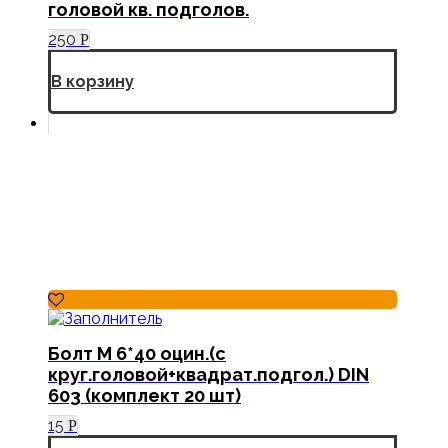
головой кв. подголов.
250
Р
В корзину
Болт М 6*40 оцин.(с
круг.головой+квадрат.подгол.) DIN
603 (комплект 20 шт)
15
Р