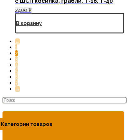
с ШСП косилка, грабли, Т-16, Т-40
2400
Р
В корзину
←
1
2
3
4
5
6
7
→
Категории товаров