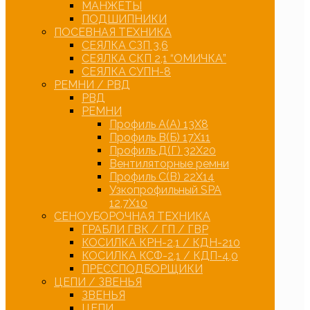
МАНЖЕТЫ
ПОДШИПНИКИ
ПОСЕВНАЯ ТЕХНИКА
СЕЯЛКА СЗП 3,6
СЕЯЛКА СКП 2,1 “ОМИЧКА”
СЕЯЛКА СУПН-8
РЕМНИ / РВД
РВД
РЕМНИ
Профиль А(А) 13Х8
Профиль В(Б) 17Х11
Профиль Д(Г) 32Х20
Вентиляторные ремни
Профиль С(В) 22Х14
Узкопрофильный SPA
12,7Х10
СЕНОУБОРОЧНАЯ ТЕХНИКА
ГРАБЛИ ГВК / ГП / ГВР
КОСИЛКА КРН-2,1 / КДН-210
КОСИЛКА КСФ-2,1 / КДП-4,0
ПРЕССПОДБОРЩИКИ
ЦЕПИ / ЗВЕНЬЯ
ЗВЕНЬЯ
ЦЕПИ