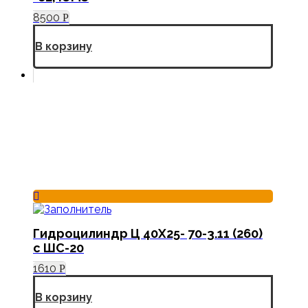
8500
Р
В корзину
Гидроцилиндр Ц 40Х25- 70-3.11 (260)
с ШС-20
1610
Р
В корзину