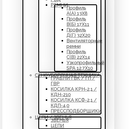
РЕМНИ
Профиль
А(А) 13Х8
Профиль
В(Б) 17Х11
Профиль
Д(Г) 32Х20
Вентиляторные
ремни
Профиль
С(В) 22Х14
Узкопрофильный
SPA 12,7Х10
СЕНОУБОРОЧНАЯ ТЕХНИКА
ГРАБЛИ ГВК / ГП /
ГВР
КОСИЛКА КРН-2,1 /
КДН-210
КОСИЛКА КСФ-2,1 /
КДП-4,0
ПРЕССПОДБОРЩИКИ
ЦЕПИ / ЗВЕНЬЯ
ЗВЕНЬЯ
ЦЕПИ