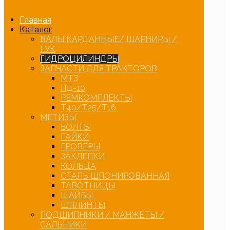
Главная
Каталог
ВАЛЫ КАРДАННЫЕ/ ШАРНИРЫ /
ГУК
ГИДРОЦИЛИНДРЫ
ЗАПЧАСТИ ДЛЯ ТРАКТОРОВ
МТЗ
ПД-10
РЕМКОМПЛЕКТЫ
Т40/Т25/Т16
МЕТИЗЫ
БОЛТЫ
ГАЙКИ
ГРОВЕРЫ
ЗАКЛЕПКИ
КОЛЬЦА
СТАЛЬ ШПОНИРОВАННАЯ
ТАВОТНИЦЫ
ШАЙБЫ
ШПЛИНТЫ
ПОДШИПНИКИ / МАНЖЕТЫ /
САЛЬНИКИ