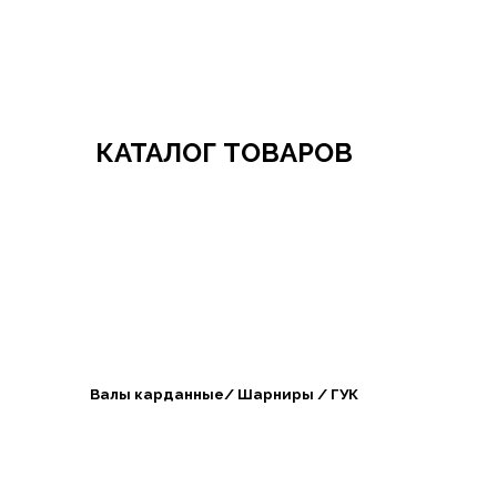
Добро пожаловать в СибАгроБизнес
КАТАЛОГ ТОВАРОВ
Валы карданные/ Шарниры / ГУК