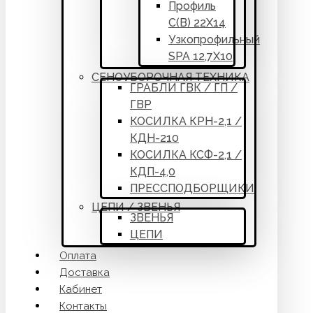
Профиль
С(В) 22Х14
Узкопрофильный
SPA 12,7Х10
СЕНОУБОРОЧНАЯ ТЕХНИКА
ГРАБЛИ ГВК / ГП /
ГВР
КОСИЛКА КРН-2,1 /
КДН-210
КОСИЛКА КСФ-2,1 /
КДП-4,0
ПРЕССПОДБОРЩИКИ
ЦЕПИ / ЗВЕНЬЯ
ЗВЕНЬЯ
ЦЕПИ
Оплата
Доставка
Кабинет
Контакты