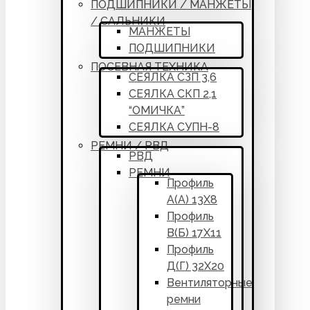
ПОДШИПНИКИ / МАНЖЕТЫ
/ САЛЬНИКИ
МАНЖЕТЫ
ПОДШИПНИКИ
ПОСЕВНАЯ ТЕХНИКА
СЕЯЛКА СЗП 3,6
СЕЯЛКА СКП 2,1
“ОМИЧКА”
СЕЯЛКА СУПН-8
РЕМНИ / РВД
РВД
РЕМНИ
Профиль
А(А) 13Х8
Профиль
В(Б) 17Х11
Профиль
Д(Г) 32Х20
Вентиляторные
ремни