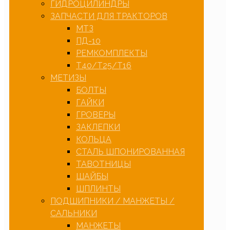
ГИДРОЦИЛИНДРЫ
ЗАПЧАСТИ ДЛЯ ТРАКТОРОВ
МТЗ
ПД-10
РЕМКОМПЛЕКТЫ
Т40/Т25/Т16
МЕТИЗЫ
БОЛТЫ
ГАЙКИ
ГРОВЕРЫ
ЗАКЛЕПКИ
КОЛЬЦА
СТАЛЬ ШПОНИРОВАННАЯ
ТАВОТНИЦЫ
ШАЙБЫ
ШПЛИНТЫ
ПОДШИПНИКИ / МАНЖЕТЫ /
САЛЬНИКИ
МАНЖЕТЫ