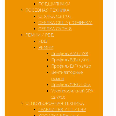
ПОДШИПНИКИ
ПОСЕВНАЯ ТЕХНИКА
СЕЯЛКА СЗП 3,6
СЕЯЛКА СКП 2,1 “ОМИЧКА”
СЕЯЛКА СУПН-8
РЕМНИ / РВД
РВД
РЕМНИ
Профиль А(А) 13Х8
Профиль В(Б) 17Х11
Профиль Д(Г) 32Х20
Вентиляторные
ремни
Профиль С(В) 22Х14
Узкопрофильный SPA
12,7Х10
СЕНОУБОРОЧНАЯ ТЕХНИКА
ГРАБЛИ ГВК / ГП / ГВР
КОСИЛКА КРН-2,1 /