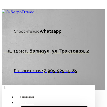
Whatsapp
Спросите нас
г. Барнаул, ул Трактовая, 2
Наш адрес
‪+7-905-925-15-85
Позвоните нам
Главная
Каталог