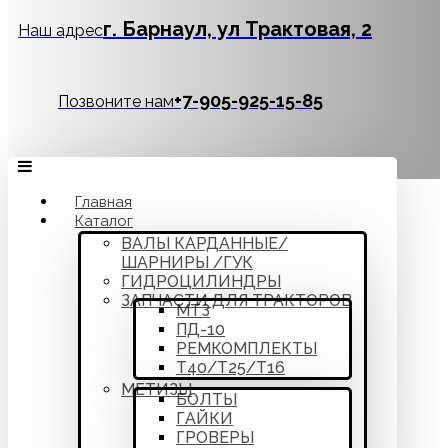
г. Барнаул, ул Трактовая, 2
Наш адрес
‪+7-905-925-15-85
Позвоните нам
Главная
Каталог
ВАЛЫ КАРДАННЫЕ/
ШАРНИРЫ /ГУК
ГИДРОЦИЛИНДРЫ
ЗАПЧАСТИ ДЛЯ ТРАКТОРОВ
МТЗ
ПД-10
РЕМКОМПЛЕКТЫ
Т40/Т25/Т16
МЕТИЗЫ
БОЛТЫ
ГАЙКИ
ГРОВЕРЫ