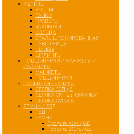
МЕТИЗЫ
БОЛТЫ
ГАЙКИ
ГРОВЕРЫ
ЗАКЛЕПКИ
КОЛЬЦА
СТАЛЬ ШПОНИРОВАННАЯ
ТАВОТНИЦЫ
ШАЙБЫ
ШПЛИНТЫ
ПОДШИПНИКИ / МАНЖЕТЫ /
САЛЬНИКИ
МАНЖЕТЫ
ПОДШИПНИКИ
ПОСЕВНАЯ ТЕХНИКА
СЕЯЛКА СЗП 3,6
СЕЯЛКА СКП 2,1 “ОМИЧКА”
СЕЯЛКА СУПН-8
РЕМНИ / РВД
РВД
РЕМНИ
Профиль А(А) 13Х8
Профиль В(Б) 17Х11