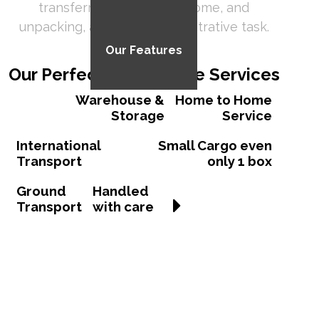
transferring to the new home, and
unpacking, as well as administrative task.
Our Features
Our Perfect & Awesome Services
Warehouse &
Home to Home
Storage
Service
International
Small Cargo even
Transport
only 1 box
Ground
Handled
Call us
Transport
with care
for
free