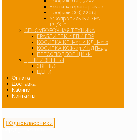
Профиль Д(Г) 32Х20
Вентиляторные ремни
Профиль С(В) 22Х14
Узкопрофильный SPA
12,7Х10
СЕНОУБОРОЧНАЯ ТЕХНИКА
ГРАБЛИ ГВК / ГП / ГВР
КОСИЛКА КРН-2,1 / КДН-210
КОСИЛКА КСФ-2,1 / КДП-4,0
ПРЕССПОДБОРЩИКИ
ЦЕПИ / ЗВЕНЬЯ
ЗВЕНЬЯ
ЦЕПИ
Оплата
Доставка
Кабинет
Контакты
Одноклассники
Copyright © 2026