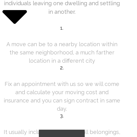
individuals leaving one dwelling and settling
in another.
Just in 3 simple steps!
1.
Request a free quote
A move can be to a nearby location within
the same neighborhood, a much farther
location in a different city
2.
Fix an appointment
Fix an appointment with us so we will come
and calculate your moving cost and
insurance and you can sign contract in same
day.
3.
Sign a contract & done!
It usually includes packing up all belongings,