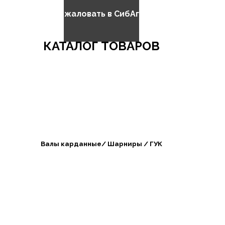
Добро пожаловать в СибАгроБизнес
КАТАЛОГ ТОВАРОВ
Валы карданные/ Шарниры / ГУК